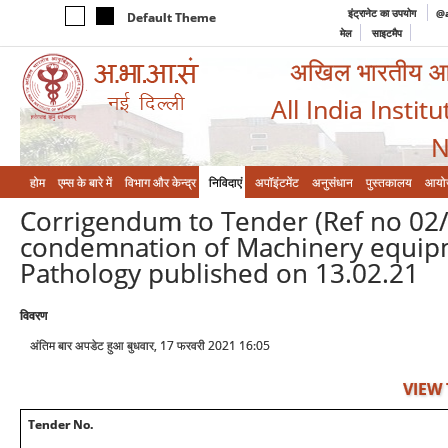
इंट्रानेट का उपयोग
@a
Default Theme
मेल
साइटमैप
अखिल भारतीय आयुर
All India Instit
N
होम
एम्‍स के बारे में
विभाग और केन्‍द्र
निविदाएं
अपॉइंटमेंट
अनुसंधान
पुस्तकालय
आयो
Corrigendum to Tender (Ref no 02
condemnation of Machinery equipm
Pathology published on 13.02.21
विवरण
अंतिम बार अपडेट हुआ बुधवार, 17 फरवरी 2021 16:05
VIEW
Tender No.