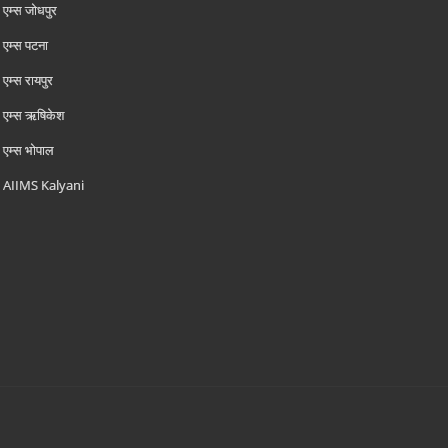
एम्‍स जोधपुर
एम्‍स पटना
एम्‍स रायपुर
एम्‍स ऋषिकेश
एम्‍स भोपाल
AIIMS Kalyani