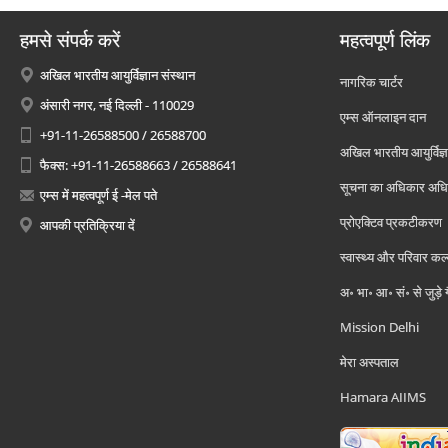
हमसे संपर्क करें
महत्वपूर्ण लिंक
अखिल भारतीय आयुर्विज्ञान संस्थान
नागरिक चार्टर
अंसारी नगर, नई दिल्ली - 110029
एम्स ऑनलाइन दान
+91-11-26588500 / 26588700
अखिल भारतीय आयुर्विज्ञ
फैक्स: +91-11-26588663 / 26588641
सूचना का अधिकार अध
एम्स में महत्वपूर्ण ई -मेल पते
प्रोएक्टिव प्रकटीकरण
आपकी प्रतिक्रिया दें
स्वास्थ्य और परिवार कल
अ॰ भा॰ आ॰ सं॰ से जुड़े
Mission Delhi
मेरा अस्पताल
Hamara AIIMS