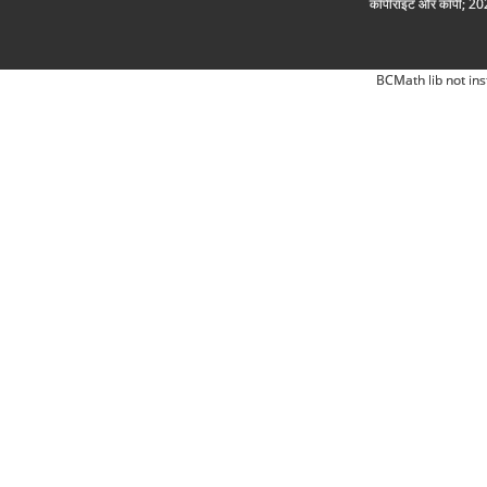
कॉपीराइट और कॉपी; 2026
BCMath lib not ins