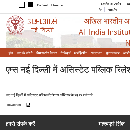
इंट्रानेट का उपयोग
@a
Default Theme
मेल
साइटमैप
अखिल भारतीय आयुर
All India Instit
N
होम
एम्‍स के बारे में
विभाग और केन्‍द्र
निविदाएं
अपॉइंटमेंट
अनुसंधान
पुस्तकालय
आयो
एम्स नई दिल्ली में असिस्टेट पब्लिक रि
एम्स नई दिल्ली में असिस्टेट पब्लिक रिलेशन्स आंफिसर के पद पर पदोन्नति.
हमसे संपर्क करें
महत्वपूर्ण लिंक