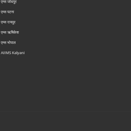
एम्‍स जोधपुर
एम्‍स पटना
एम्‍स रायपुर
एम्‍स ऋषिकेश
एम्‍स भोपाल
AIIMS Kalyani