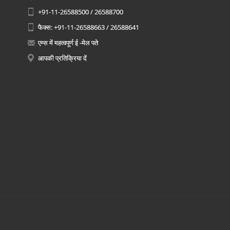
+91-11-26588500 / 26588700
फैक्स: +91-11-26588663 / 26588641
एम्स में महत्वपूर्ण ई -मेल पते
आपकी प्रतिक्रिया दें