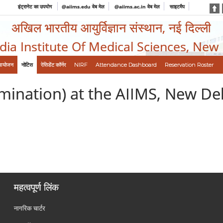
इंट्रानेट का उपयोग
@aiims.edu वेब मेल
@aiims.ac.in वेब मेल
साइटमैप
अखिल भारतीय आयुर्विज्ञान संस्थान, नई दिल्ली
ndia Institute Of Medical Sciences, New
आयोजन
नोटिस
रेसिडेंट कॉर्नर
NIRF
Attendance Dashboard
Reservation Roster
ination) at the AIIMS, New Del
महत्वपूर्ण लिंक
नागरिक चार्टर