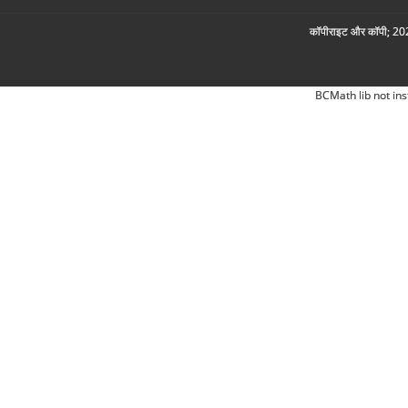
कॉपीराइट और कॉपी; 2026
BCMath lib not ins