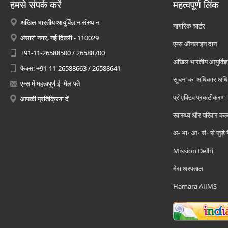
हमसे संपर्क करें
महत्वपूर्ण लिंक
अखिल भारतीय आयुर्विज्ञान संस्थान
नागरिक चार्टर
अंसारी नगर, नई दिल्ली - 110029
एम्स ऑनलाइन दान
+91-11-26588500 / 26588700
अखिल भारतीय आयुर्विज्ञ
फैक्स: +91-11-26588663 / 26588641
सूचना का अधिकार अध
एम्स में महत्वपूर्ण ई -मेल पते
प्रोएक्टिव प्रकटीकरण
आपकी प्रतिक्रिया दें
स्वास्थ्य और परिवार कल
अ॰ भा॰ आ॰ सं॰ से जुड़े
Mission Delhi
मेरा अस्पताल
Hamara AIIMS