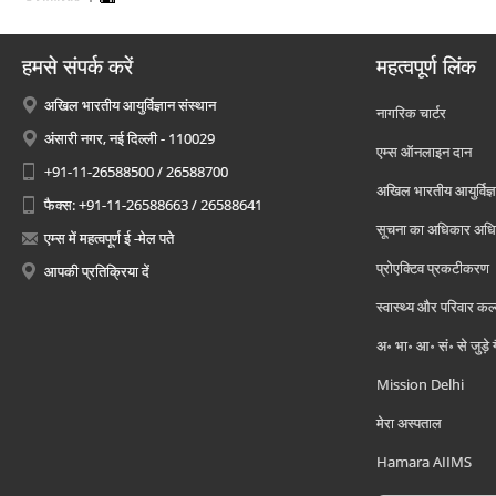
हमसे संपर्क करें
महत्वपूर्ण लिंक
अखिल भारतीय आयुर्विज्ञान संस्थान
नागरिक चार्टर
अंसारी नगर, नई दिल्ली - 110029
एम्स ऑनलाइन दान
+91-11-26588500 / 26588700
अखिल भारतीय आयुर्विज्ञ
फैक्स: +91-11-26588663 / 26588641
सूचना का अधिकार अध
एम्स में महत्वपूर्ण ई -मेल पते
प्रोएक्टिव प्रकटीकरण
आपकी प्रतिक्रिया दें
स्वास्थ्य और परिवार कल
अ॰ भा॰ आ॰ सं॰ से जुड़े
Mission Delhi
मेरा अस्पताल
Hamara AIIMS