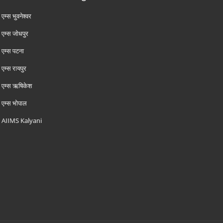
एम्‍स भुवनेश्वर
एम्‍स जोधपुर
एम्‍स पटना
एम्‍स रायपुर
एम्‍स ऋषिकेश
एम्‍स भोपाल
AIIMS Kalyani