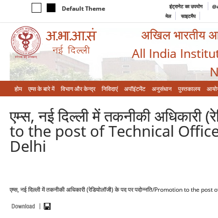
इंट्रानेट का उपयोग
@a
Default Theme
मेल
साइटमैप
अखिल भारतीय आयुर
All India Instit
N
होम
एम्‍स के बारे में
विभाग और केन्‍द्र
निविदाएं
अपॉइंटमेंट
अनुसंधान
पुस्तकालय
आयो
एम्स, नई दिल्ली में तकनीकी अधिकारी 
to the post of Technical Offic
Delhi
एम्स, नई दिल्ली में तकनीकी अधिकारी (रेडियोलॉजी) के पद पर पदोन्नति/Promotion to the po