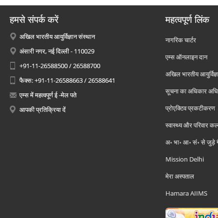
हमसे संपर्क करें
महत्वपूर्ण लिंक
अखिल भारतीय आयुर्विज्ञान संस्थान
नागरिक चार्टर
अंसारी नगर, नई दिल्ली - 110029
एम्स ऑनलाइन दान
+91-11-26588500 / 26588700
अखिल भारतीय आयुर्विज्ञ
फैक्स: +91-11-26588663 / 26588641
सूचना का अधिकार अध
एम्स में महत्वपूर्ण ई -मेल पते
प्रोएक्टिव प्रकटीकरण
आपकी प्रतिक्रिया दें
स्वास्थ्य और परिवार कल
अ॰ भा॰ आ॰ सं॰ से जुड़े
Mission Delhi
मेरा अस्पताल
Hamara AIIMS