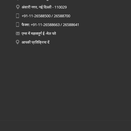
अंसारी नगर, नई दिल्ली - 110029
+91-11-26588500 / 26588700
फैक्स: +91-11-26588663 / 26588641
एम्स में महत्वपूर्ण ई -मेल पते
आपकी प्रतिक्रिया दें