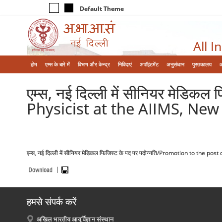
Default Theme
All I
होम
एम्‍स के बारे में
विभाग और केन्‍द्र
निविदाएं
अपॉइंटमेंट
अनुसंधान
पुस्तकालय
एम्स, नई दिल्ली में सीनियर मेडि
Physicist at the AIIMS, New
एम्स, नई दिल्ली में सीनियर मेडिकल फिजिस्ट के पद पर पदोन्नति/Promotion to the p
हमसे संपर्क करें
अखिल भारतीय आयुर्विज्ञान संस्थान