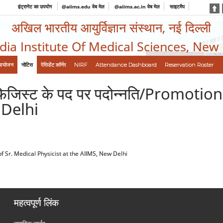
इंट्रानेट का उपयोग
@aiims.edu वेब मेल
@aiims.ac.in वेब मेल
साइटमैप
अखिल भारतीय आयुर्विज्ञान संस्थान, नई दिल्ली
ndia Institute Of Medical Sciences, New
आयोजन
नोटिस
रेसिडेंट कॉर्नर
NIRF
Attendance Dashboard
Reservation Roster
कल फिजिस्ट के पद पर पदोन्नति/Promot
 Delhi
ost of Sr. Medical Physicist at the AIIMS, New Delhi
महत्वपूर्ण लिंक