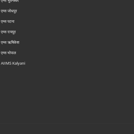
एम्‍स भुवनेश्वर
एम्‍स जोधपुर
एम्‍स पटना
एम्‍स रायपुर
एम्‍स ऋषिकेश
एम्‍स भोपाल
AIIMS Kalyani