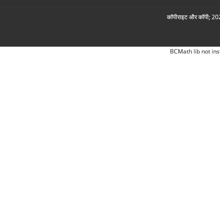
कॉपीराइट और कॉपी; 2026
BCMath lib not ins