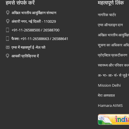
हमसे संपर्क करें
महत्वपूर्ण लिंक
अखिल भारतीय आयुर्विज्ञान संस्थान
नागरिक चार्टर
अंसारी नगर, नई दिल्ली - 110029
एम्स ऑनलाइन दान
+91-11-26588500 / 26588700
अखिल भारतीय आयुर्विज्ञ
फैक्स: +91-11-26588663 / 26588641
सूचना का अधिकार अध
एम्स में महत्वपूर्ण ई -मेल पते
प्रोएक्टिव प्रकटीकरण
आपकी प्रतिक्रिया दें
स्वास्थ्य और परिवार कल
अ॰ भा॰ आ॰ सं॰ से जुड़े
Mission Delhi
मेरा अस्पताल
Hamara AIIMS