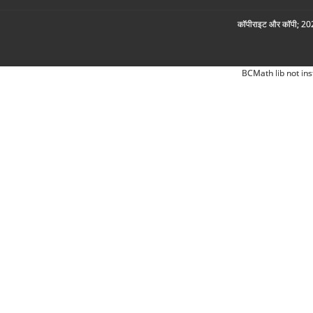
कॉपीराइट और कॉपी; 2026
BCMath lib not ins