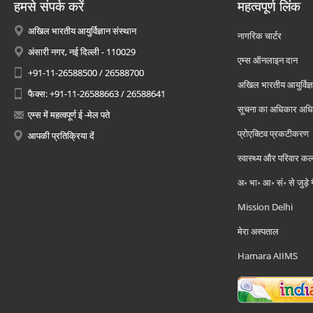
हमसे संपर्क करें
महत्वपूर्ण लिंक
अखिल भारतीय आयुर्विज्ञान संस्थान
नागरिक चार्टर
अंसारी नगर, नई दिल्ली - 110029
एम्स ऑनलाइन दान
+91-11-26588500 / 26588700
अखिल भारतीय आयुर्विज्ञ
फैक्स: +91-11-26588663 / 26588641
सूचना का अधिकार अध
एम्स में महत्वपूर्ण ई -मेल पते
प्रोएक्टिव प्रकटीकरण
आपकी प्रतिक्रिया दें
स्वास्थ्य और परिवार कल
अ॰ भा॰ आ॰ सं॰ से जुड़े
Mission Delhi
मेरा अस्पताल
Hamara AIIMS