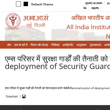
इंट्रानेट का उपयोग
@a
Default Theme
मेल
साइटमैप
अखिल भारतीय आयुर
All India Instit
N
होम
एम्‍स के बारे में
विभाग और केन्‍द्र
निविदाएं
अपॉइंटमेंट
अनुसंधान
पुस्तकालय
आयो
एम्स परिसर में सुरक्षा गार्डों की तैन
deployment of Security Guard
एम्स परिसर में सुरक्षा गार्डों की तैनाती को रेशनलाइज करने संबंधी/Rationalization of dep