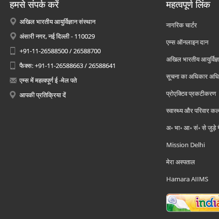
हमसे संपर्क करें
महत्वपूर्ण लिंक
अखिल भारतीय आयुर्विज्ञान संस्थान
नागरिक चार्टर
अंसारी नगर, नई दिल्ली - 110029
एम्स ऑनलाइन दान
+91-11-26588500 / 26588700
अखिल भारतीय आयुर्विज्ञ
फैक्स: +91-11-26588663 / 26588641
सूचना का अधिकार अध
एम्स में महत्वपूर्ण ई -मेल पते
प्रोएक्टिव प्रकटीकरण
आपकी प्रतिक्रिया दें
स्वास्थ्य और परिवार कल
अ॰ भा॰ आ॰ सं॰ से जुड़े
Mission Delhi
मेरा अस्पताल
Hamara AIIMS