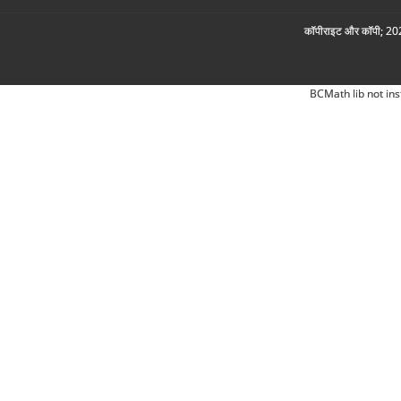
कॉपीराइट और कॉपी; 2026
BCMath lib not ins