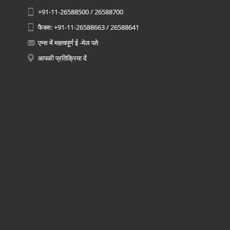
+91-11-26588500 / 26588700
फैक्स: +91-11-26588663 / 26588641
एम्स में महत्वपूर्ण ई -मेल पते
आपकी प्रतिक्रिया दें