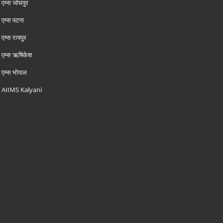
एम्‍स जोधपुर
एम्‍स पटना
एम्‍स रायपुर
एम्‍स ऋषिकेश
एम्‍स भोपाल
AIIMS Kalyani