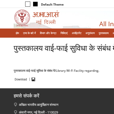
Default Theme
All I
होम
एम्‍स के बारे में
विभाग और केन्‍द्र
निविदाएं
अपॉइंटमेंट
अनुसंधान
पुस्तकालय
पुस्तकालय वाई-फाई सुविधा के संबं
पुस्तकालय वाई-फाई सुविधा के संबंध में/Library Wi-Fi Facility regarding.
हमसे संपर्क करें
अखिल भारतीय आयुर्विज्ञान संस्थान
अंसारी नगर, नई दिल्ली - 110029