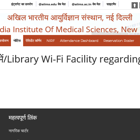
इंट्रानेट का उपयोग
@aiims.edu वेब मेल
@aiims.ac.in वेब मेल
साइटमैप
अखिल भारतीय आयुर्विज्ञान संस्थान, नई दिल्ली
ndia Institute Of Medical Sciences, New
आयोजन
नोटिस
रेसिडेंट कॉर्नर
NIRF
Attendance Dashboard
Reservation Roster
ध में/Library Wi-Fi Facility regardin
महत्वपूर्ण लिंक
नागरिक चार्टर