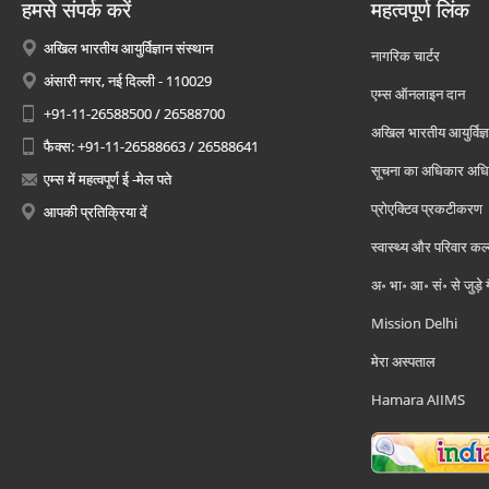
हमसे संपर्क करें
महत्वपूर्ण लिंक
अखिल भारतीय आयुर्विज्ञान संस्थान
नागरिक चार्टर
अंसारी नगर, नई दिल्ली - 110029
एम्स ऑनलाइन दान
+91-11-26588500 / 26588700
अखिल भारतीय आयुर्विज्ञ
फैक्स: +91-11-26588663 / 26588641
सूचना का अधिकार अध
एम्स में महत्वपूर्ण ई -मेल पते
प्रोएक्टिव प्रकटीकरण
आपकी प्रतिक्रिया दें
स्वास्थ्य और परिवार कल
अ॰ भा॰ आ॰ सं॰ से जुड़े
Mission Delhi
मेरा अस्पताल
Hamara AIIMS