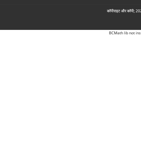
कॉपीराइट और कॉपी; 2026
BCMath lib not ins