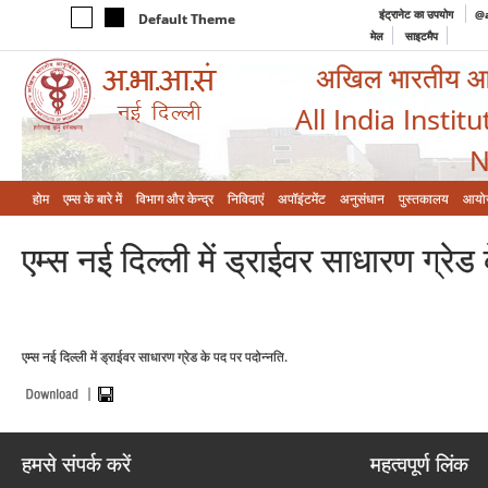
इंट्रानेट का उपयोग
@a
Default Theme
मेल
साइटमैप
अखिल भारतीय आयुर
All India Instit
N
होम
एम्‍स के बारे में
विभाग और केन्‍द्र
निविदाएं
अपॉइंटमेंट
अनुसंधान
पुस्तकालय
आयो
एम्स नई दिल्ली में ड्राईवर साधारण ग्रेड
एम्स नई दिल्ली में ड्राईवर साधारण ग्रेड के पद पर पदोन्नति.
हमसे संपर्क करें
महत्वपूर्ण लिंक