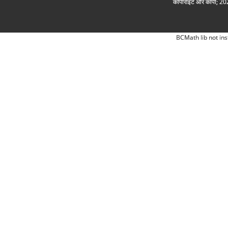
कॉपीराइट और कॉपी; 2026
BCMath lib not ins