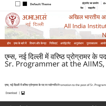
इंट्रानेट का उपयोग
@a
Default Theme
मेल
साइटमैप
अखिल भारतीय आयुर
All India Instit
N
होम
एम्‍स के बारे में
विभाग और केन्‍द्र
निविदाएं
अपॉइंटमेंट
अनुसंधान
पुस्तकालय
आयो
एम्स, नई दिल्ली में वरिष्ठ प्रोग्राम
Sr. Programmer at the AIIMS,
एम्स, नई दिल्ली में वरिष्ठ प्रोग्रामर के पद पर पदोन्नति/Promotion to the post of Sr. Pr