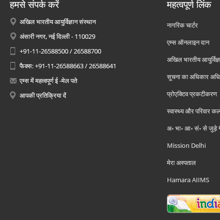
हमसे संपर्क करें
महत्वपूर्ण लिंक
अखिल भारतीय आयुर्विज्ञान संस्थान
नागरिक चार्टर
अंसारी नगर, नई दिल्ली - 110029
एम्स ऑनलाइन दान
+91-11-26588500 / 26588700
अखिल भारतीय आयुर्विज्ञ
फैक्स: +91-11-26588663 / 26588641
सूचना का अधिकार अध
एम्स में महत्वपूर्ण ई -मेल पते
प्रोएक्टिव प्रकटीकरण
आपकी प्रतिक्रिया दें
स्वास्थ्य और परिवार कल
अ॰ भा॰ आ॰ सं॰ से जुड़े
Mission Delhi
मेरा अस्पताल
Hamara AIIMS