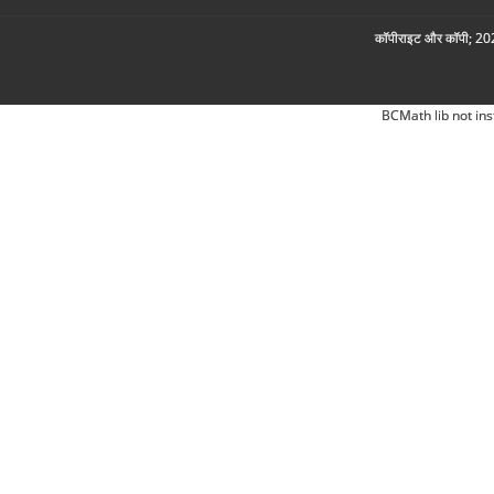
कॉपीराइट और कॉपी; 2026
BCMath lib not ins