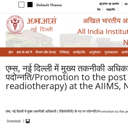
इंट्रानेट का उपयोग
@a
Default Theme
मेल
साइटमैप
अखिल भारतीय आयुर
All India Instit
N
होम
एम्‍स के बारे में
विभाग और केन्‍द्र
निविदाएं
अपॉइंटमेंट
अनुसंधान
पुस्तकालय
आयो
एम्स, नई दिल्ली में मुख्य तकनीकी अधिकार
पदोन्नति/Promotion to the post 
readiotherapy) at the AIIMS, 
एम्स, नई दिल्ली में मुख्य तकनीकी अधिकारी ( रेडियोथेरेपी) के पद पर पदोन्नति/Promotion t