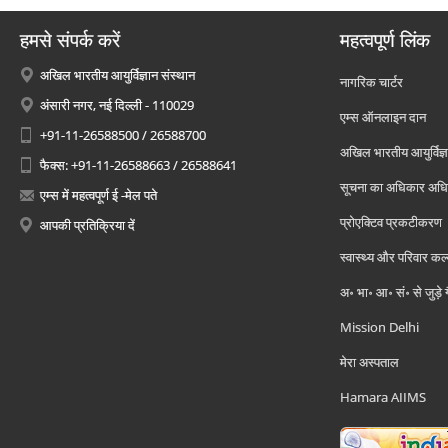
हमसे संपर्क करें
महत्वपूर्ण लिंक
अखिल भारतीय आयुर्विज्ञान संस्थान
नागरिक चार्टर
अंसारी नगर, नई दिल्ली - 110029
एम्स ऑनलाइन दान
+91-11-26588500 / 26588700
अखिल भारतीय आयुर्विज्ञ
फैक्स: +91-11-26588663 / 26588641
सूचना का अधिकार अध
एम्स में महत्वपूर्ण ई -मेल पते
प्रोएक्टिव प्रकटीकरण
आपकी प्रतिक्रिया दें
स्वास्थ्य और परिवार कल
अ॰ भा॰ आ॰ सं॰ से जुड़े
Mission Delhi
मेरा अस्पताल
Hamara AIIMS