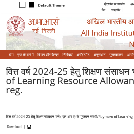
इंट्रानेट का उपयोग
@a
Default Theme
मेल
साइटमैप
अखिल भारतीय आयुर
All India Instit
N
होम
एम्‍स के बारे में
विभाग और केन्‍द्र
निविदाएं
अपॉइंटमेंट
अनुसंधान
पुस्तकालय
आयो
वित्त वर्ष 2024-25 हेतु शिक्षण संसाध
of Learning Resource Allowanc
reg.
वित्त वर्ष 2024-25 हेतु शिक्षण संसाधन भत्ते ( एल आर ए) के भुगतान संबंधी/Payment of Le