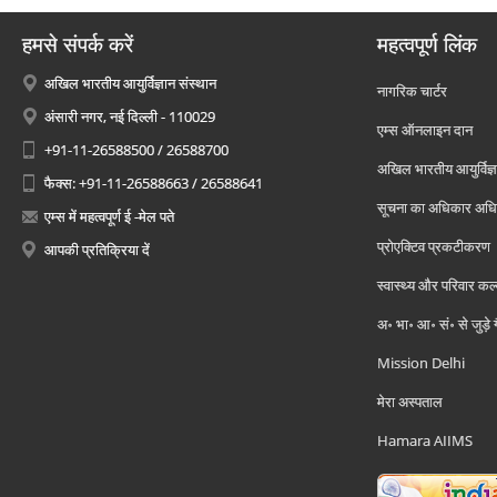
हमसे संपर्क करें
महत्वपूर्ण लिंक
अखिल भारतीय आयुर्विज्ञान संस्थान
नागरिक चार्टर
अंसारी नगर, नई दिल्ली - 110029
एम्स ऑनलाइन दान
+91-11-26588500 / 26588700
अखिल भारतीय आयुर्विज्ञ
फैक्स: +91-11-26588663 / 26588641
सूचना का अधिकार अध
एम्स में महत्वपूर्ण ई -मेल पते
प्रोएक्टिव प्रकटीकरण
आपकी प्रतिक्रिया दें
स्वास्थ्य और परिवार कल
अ॰ भा॰ आ॰ सं॰ से जुड़े
Mission Delhi
मेरा अस्पताल
Hamara AIIMS