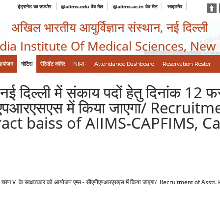
इंट्रानेट का उपयोग
@aiims.edu वेब मेल
@aiims.ac.in वेब मेल
साइटमैप
अखिल भारतीय आयुर्विज्ञान संस्थान, नई दिल्ली
ndia Institute Of Medical Sciences, New
आयोजन
नोटिस
रेसिडेंट कॉर्नर
NIRF
Attendance Dashboard
Reservation Roster
ई दिल्ली में संकाय पदों हेतु दिनांक 12
एपीएपआरएसएस में किया जाएगा/ Recruit
tract baiss of AIIMS-CAPFIMS, C
2025 को चरण V के साक्षात्कार को आयोजन एम्स - सीएपीएपआरएसएस में किया जाएगा/ Recruitment of 