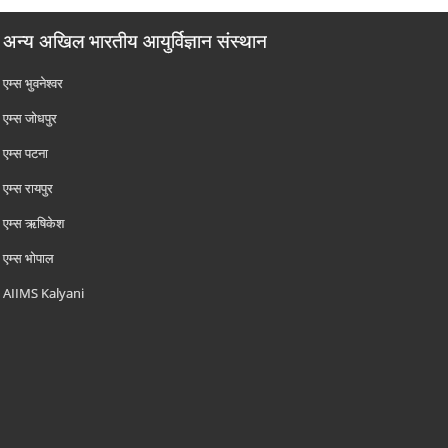
अन्य अखिल भारतीय आयुर्विज्ञान संस्थान
एम्‍स भुवनेश्वर
एम्‍स जोधपुर
एम्‍स पटना
एम्‍स रायपुर
एम्‍स ऋषिकेश
एम्‍स भोपाल
AIIMS Kalyani