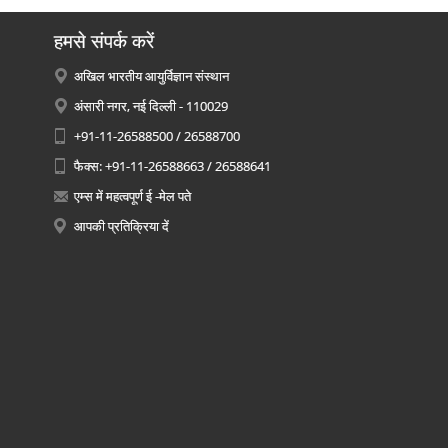
हमसे संपर्क करें
अखिल भारतीय आयुर्विज्ञान संस्थान
अंसारी नगर, नई दिल्ली - 110029
+91-11-26588500 / 26588700
फैक्स: +91-11-26588663 / 26588641
एम्स में महत्वपूर्ण ई -मेल पते
आपकी प्रतिक्रिया दें