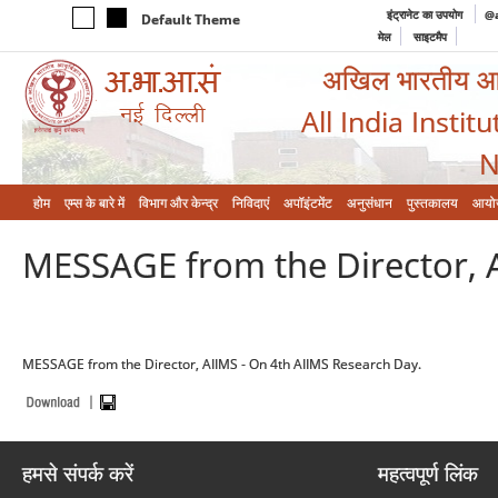
इंट्रानेट का उपयोग
@a
Default Theme
मेल
साइटमैप
अखिल भारतीय आयुर
All India Instit
N
होम
एम्‍स के बारे में
विभाग और केन्‍द्र
निविदाएं
अपॉइंटमेंट
अनुसंधान
पुस्तकालय
आयो
MESSAGE from the Director, A
MESSAGE from the Director, AIIMS - On 4th AIIMS Research Day.
हमसे संपर्क करें
महत्वपूर्ण लिंक