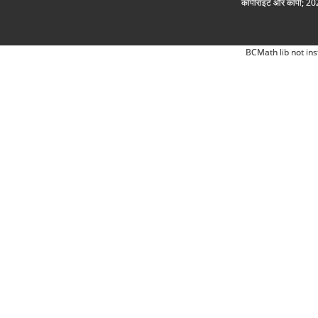
कॉपीराइट और कॉपी; 2026
BCMath lib not ins