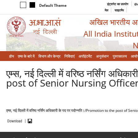
इंट्रानेट का उपयोग
@a
Default Theme
मेल
साइटमैप
अखिल भारतीय आयुर
All India Instit
N
होम
एम्‍स के बारे में
विभाग और केन्‍द्र
निविदाएं
अपॉइंटमेंट
अनुसंधान
पुस्तकालय
आयो
एम्स, नई दिल्ली में वरिष्ठ नर्सिंग अ
post of Senior Nursing Officer
एम्स, नई दिल्ली में वरिष्ठ नर्सिंग अधिकारी के पद पर पदोन्नति।/Promotion to the post of 