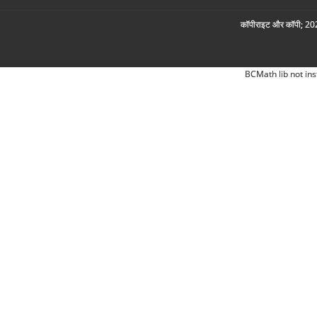
कॉपीराइट और कॉपी; 2026
BCMath lib not ins