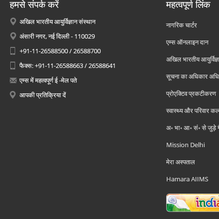
हमसे संपर्क करें
महत्वपूर्ण लिंक
अखिल भारतीय आयुर्विज्ञान संस्थान
नागरिक चार्टर
अंसारी नगर, नई दिल्ली - 110029
एम्स ऑनलाइन दान
+91-11-26588500 / 26588700
अखिल भारतीय आयुर्विज्ञ
फैक्स: +91-11-26588663 / 26588641
सूचना का अधिकार अध
एम्स में महत्वपूर्ण ई -मेल पते
प्रोएक्टिव प्रकटीकरण
आपकी प्रतिक्रिया दें
स्वास्थ्य और परिवार कल
अ॰ भा॰ आ॰ सं॰ से जुड़े
Mission Delhi
मेरा अस्पताल
Hamara AIIMS