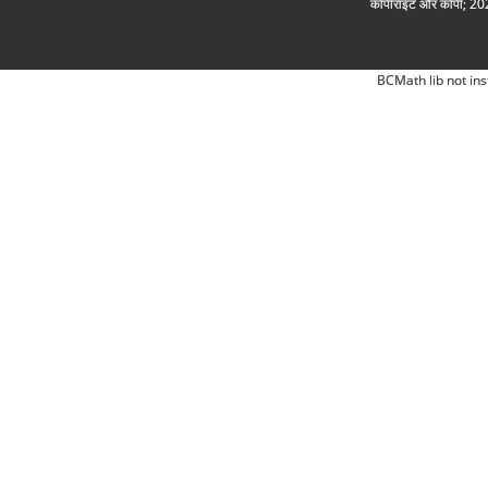
कॉपीराइट और कॉपी; 2026
BCMath lib not ins