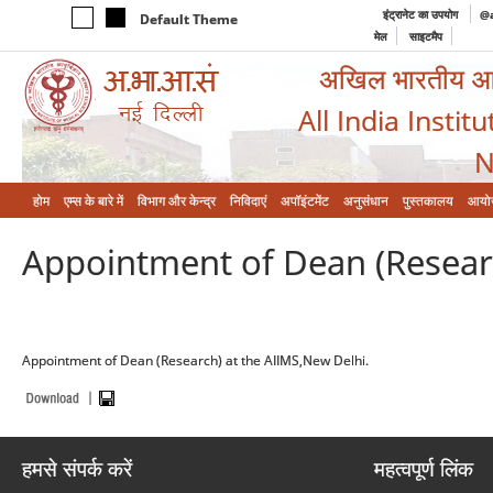
इंट्रानेट का उपयोग
@a
Default Theme
मेल
साइटमैप
अखिल भारतीय आयुर
All India Instit
N
होम
एम्‍स के बारे में
विभाग और केन्‍द्र
निविदाएं
अपॉइंटमेंट
अनुसंधान
पुस्तकालय
आयो
Appointment of Dean (Researc
Appointment of Dean (Research) at the AIIMS,New Delhi.
हमसे संपर्क करें
महत्वपूर्ण लिंक