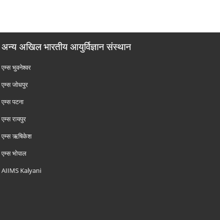
अन्य अखिल भारतीय आयुर्विज्ञान संस्थान
एम्‍स भुवनेश्वर
एम्‍स जोधपुर
एम्‍स पटना
एम्‍स रायपुर
एम्‍स ऋषिकेश
एम्‍स भोपाल
AIIMS Kalyani