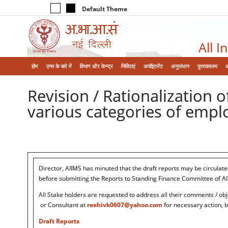
Default Theme
All I
होम
एम्‍स के बारे में
विभाग और केन्‍द्र
निविदाएं
अपॉइंटमेंट
अनुसंधान
पुस्तकालय
Revision / Rationalization 
various categories of empl
Director, AIIMS has minuted that the draft reports may be circulate
before submitting the Reports to Standing Finance Committee of AI
All Stake holders are requested to address all their comments / obj
or Consultant at
reehivk0607@yahoo.com
for necessary action, 
Draft Reports