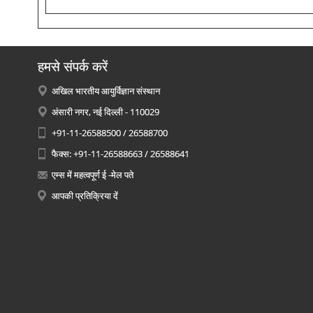
हमसे संपर्क करें
अखिल भारतीय आयुर्विज्ञान संस्थान
अंसारी नगर, नई दिल्ली - 110029
+91-11-26588500 / 26588700
फैक्स: +91-11-26588663 / 26588641
एम्स में महत्वपूर्ण ई -मेल पते
आपकी प्रतिक्रिया दें