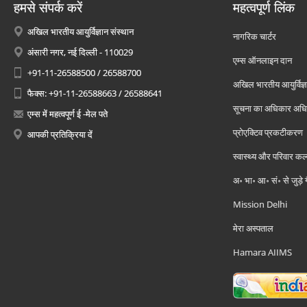
हमसे संपर्क करें
महत्वपूर्ण लिंक
अखिल भारतीय आयुर्विज्ञान संस्थान
नागरिक चार्टर
अंसारी नगर, नई दिल्ली - 110029
एम्स ऑनलाइन दान
+91-11-26588500 / 26588700
अखिल भारतीय आयुर्विज्ञ
फैक्स: +91-11-26588663 / 26588641
सूचना का अधिकार अध
एम्स में महत्वपूर्ण ई -मेल पते
प्रोएक्टिव प्रकटीकरण
आपकी प्रतिक्रिया दें
स्वास्थ्य और परिवार कल
अ॰ भा॰ आ॰ सं॰ से जुड़े
Mission Delhi
मेरा अस्पताल
Hamara AIIMS