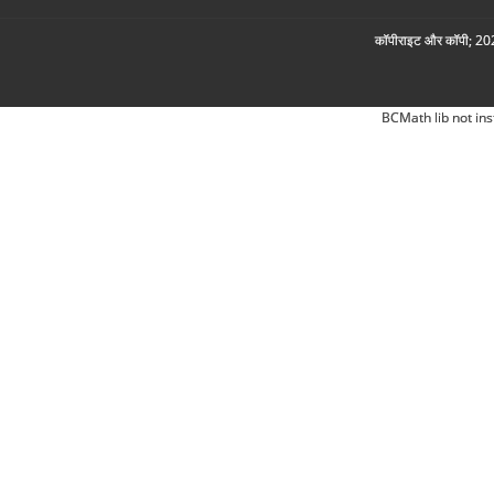
कॉपीराइट और कॉपी; 2026
BCMath lib not ins