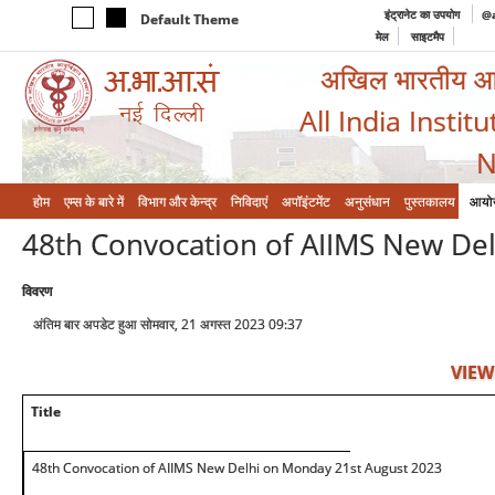
इंट्रानेट का उपयोग
@a
Default Theme
मेल
साइटमैप
अखिल भारतीय आयुर
All India Instit
N
होम
एम्‍स के बारे में
विभाग और केन्‍द्र
निविदाएं
अपॉइंटमेंट
अनुसंधान
पुस्तकालय
आयो
48th Convocation of AIIMS New De
विवरण
अंतिम बार अपडेट हुआ सोमवार, 21 अगस्त 2023 09:37
VIEW
Title
48th Convocation of AIIMS New Delhi on Monday 21st August 2023