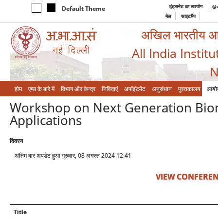
इंट्रानेट का उपयोग
@a
Default Theme
मेल
साइटमैप
अखिल भारतीय आयुर
All India Instit
N
होम
एम्‍स के बारे में
विभाग और केन्‍द्र
निविदाएं
अपॉइंटमेंट
अनुसंधान
पुस्तकालय
आयो
Workshop on Next Generation Biom
Applications
विवरण
अंतिम बार अपडेट हुआ गुरुवार, 08 अगस्त 2024 12:41
VIEW CONFEREN
Title