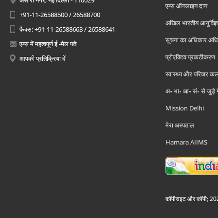
अंसारी नगर, नई दिल्ली - 110029
एम्स ऑनलाइन दान
+91-11-26588500 / 26588700
अखिल भारतीय आयुर्विज्ञ
फैक्स: +91-11-26588663 / 26588641
सूचना का अधिकार अध
एम्स में महत्वपूर्ण ई -मेल पते
प्रोएक्टिव प्रकटीकरण
आपकी प्रतिक्रिया दें
स्वास्थ्य और परिवार कल
अ॰ भा॰ आ॰ सं॰ से जुड़े
Mission Delhi
मेरा अस्पताल
Hamara AIIMS
कॉपीराइट और कॉपी; 2026