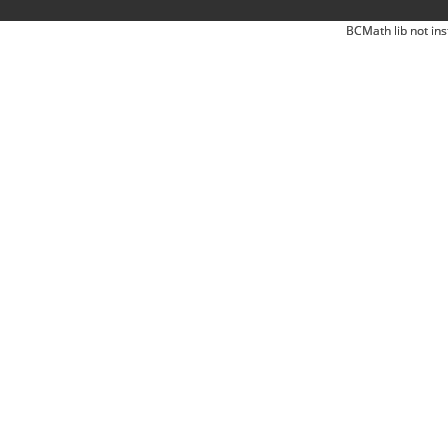
BCMath lib not ins