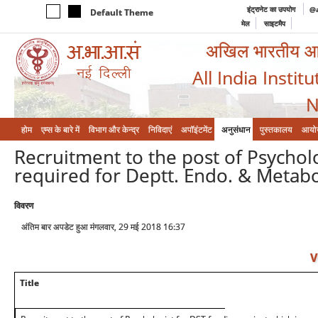
इंट्रानेट का उपयोग
@a
Default Theme
मेल
साइटमैप
अखिल भारतीय आयुर
All India Instit
N
होम
एम्‍स के बारे में
विभाग और केन्‍द्र
निविदाएं
अपॉइंटमेंट
अनुसंधान
पुस्तकालय
आयो
Recruitment to the post of Psycholo
required for Deptt. Endo. & Metabo
विवरण
अंतिम बार अपडेट हुआ मंगलवार, 29 मई 2018 16:37
V
Title