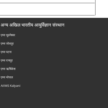
अन्य अखिल भारतीय आयुर्विज्ञान संस्थान
एम्‍स भुवनेश्वर
एम्‍स जोधपुर
एम्‍स पटना
एम्‍स रायपुर
एम्‍स ऋषिकेश
एम्‍स भोपाल
AIIMS Kalyani