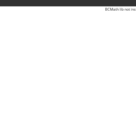
BCMath lib not ins