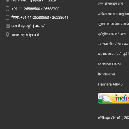
अंसारी नगर, नई दिल्ली - 110029
एम्स ऑनलाइन दान
+91-11-26588500 / 26588700
अखिल भारतीय आयुर्विज्ञ
फैक्स: +91-11-26588663 / 26588641
सूचना का अधिकार अध
एम्स में महत्वपूर्ण ई -मेल पते
प्रोएक्टिव प्रकटीकरण
आपकी प्रतिक्रिया दें
स्वास्थ्य और परिवार कल
अ॰ भा॰ आ॰ सं॰ से जुड़े
Mission Delhi
मेरा अस्पताल
Hamara AIIMS
कॉपीराइट और कॉपी; 2026