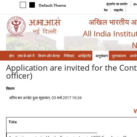
इंट्रानेट का उपयोग
@a
Default Theme
मेल
साइटमैप
अखिल भारतीय आयुर
All India Instit
N
होम
एम्‍स के बारे में
विभाग और केन्‍द्र
निविदाएं
अपॉइंटमेंट
अनुसंधान
पुस्तकालय
आयो
Application are invited for the Con
officer)
विवरण
अंतिम बार अपडेट हुआ शुक्रवार, 03 मार्च 2017 16:34
V
Title