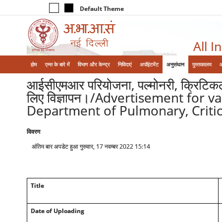
Default Theme
All I
होम
एम्‍स के बारे में
विभाग और केन्‍द्र
निविदाएं
अपॉइंटमेंट
अनुसंधान
पुस्तकालय
आईसीएमआर परियोजना, पल्मोनरी, क्रिटिकल क
लिए विज्ञापन।/Advertisement for 
Department of Pulmonary, Critic
विवरण
अंतिम बार अपडेट हुआ गुरुवार, 17 नवम्बर 2022 15:14
Title
Date of Uploading