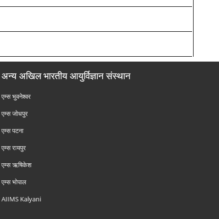
अन्य अखिल भारतीय आयुर्विज्ञान संस्थान
एम्‍स भुवनेश्वर
एम्‍स जोधपुर
एम्‍स पटना
एम्‍स रायपुर
एम्‍स ऋषिकेश
एम्‍स भोपाल
AIIMS Kalyani