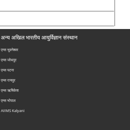
अन्य अखिल भारतीय आयुर्विज्ञान संस्थान
एम्‍स भुवनेश्वर
एम्‍स जोधपुर
एम्‍स पटना
एम्‍स रायपुर
एम्‍स ऋषिकेश
एम्‍स भोपाल
AIIMS Kalyani