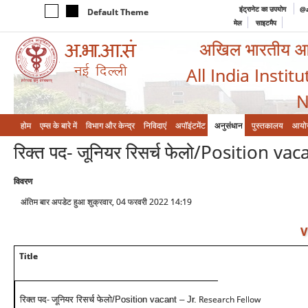
इंट्रानेट का उपयोग
@a
Default Theme
मेल
साइटमैप
अखिल भारतीय आयुर
All India Instit
N
होम
एम्‍स के बारे में
विभाग और केन्‍द्र
निविदाएं
अपॉइंटमेंट
अनुसंधान
पुस्तकालय
आयो
रिक्त पद- जूनियर रिसर्च फेलो/Position v
विवरण
अंतिम बार अपडेट हुआ शुक्रवार, 04 फरवरी 2022 14:19
V
Title
-
Research Fellow
रिक्त पद
जूनियर रिसर्च फेलो/Position vacant – Jr.