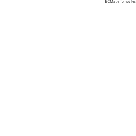
BCMath lib not ins