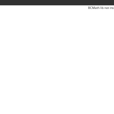
BCMath lib not ins