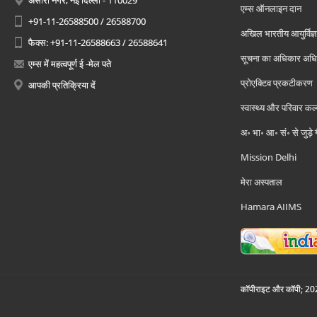
अंसारी नगर, नई दिल्ली - 110029
एम्स ऑनलाइन दान
+91-11-26588500 / 26588700
अखिल भारतीय आयुर्विज्ञ
फैक्स: +91-11-26588663 / 26588641
सूचना का अधिकार अध
एम्स में महत्वपूर्ण ई -मेल पते
प्रोएक्टिव प्रकटीकरण
आपकी प्रतिक्रिया दें
स्वास्थ्य और परिवार कल
अ॰ भा॰ आ॰ सं॰ से जुड़े
Mission Delhi
मेरा अस्पताल
Hamara AIIMS
कॉपीराइट और कॉपी; 2026