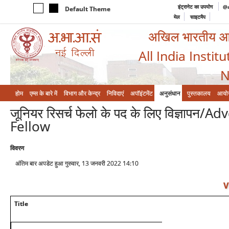
इंट्रानेट का उपयोग
@a
Default Theme
मेल
साइटमैप
अखिल भारतीय आयुर
All India Instit
N
होम
एम्‍स के बारे में
विभाग और केन्‍द्र
निविदाएं
अपॉइंटमेंट
अनुसंधान
पुस्तकालय
आयो
जूनियर रिसर्च फेलो के पद के लिए विज्ञाप
Fellow
विवरण
अंतिम बार अपडेट हुआ गुरुवार, 13 जनवरी 2022 14:10
V
Title