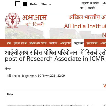
इंट्रानेट का उपयोग
@a
Default Theme
मेल
साइटमैप
अखिल भारतीय आयुर
All India Instit
N
होम
एम्‍स के बारे में
विभाग और केन्‍द्र
निविदाएं
अपॉइंटमेंट
अनुसंधान
पुस्तकालय
आयो
आईसीएमआर वित्त पोषित परियोजना में रिसर्च 
post of Research Associate in ICMR
विवरण
अंतिम बार अपडेट हुआ गुरुवार, 30 सितम्बर 2021 22:09
V
Title