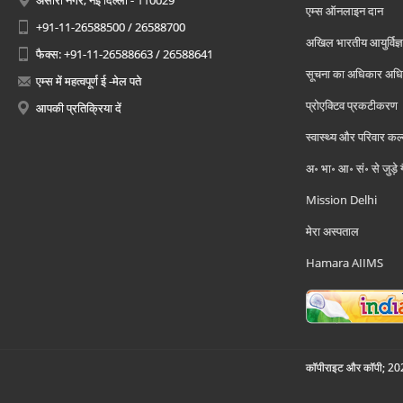
अंसारी नगर, नई दिल्ली - 110029
एम्स ऑनलाइन दान
+91-11-26588500 / 26588700
अखिल भारतीय आयुर्विज्ञ
फैक्स: +91-11-26588663 / 26588641
सूचना का अधिकार अध
एम्स में महत्वपूर्ण ई -मेल पते
प्रोएक्टिव प्रकटीकरण
आपकी प्रतिक्रिया दें
स्वास्थ्य और परिवार कल
अ॰ भा॰ आ॰ सं॰ से जुड़े
Mission Delhi
मेरा अस्पताल
Hamara AIIMS
कॉपीराइट और कॉपी; 2026