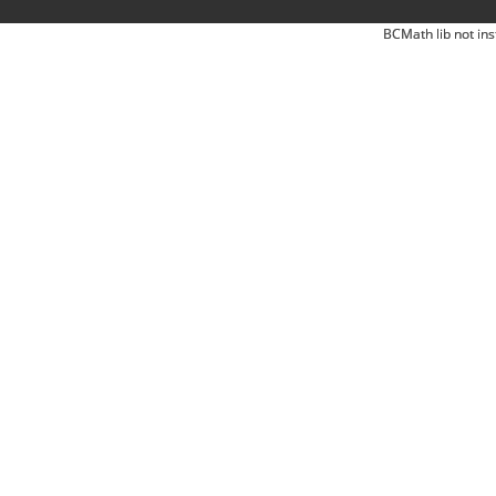
BCMath lib not ins