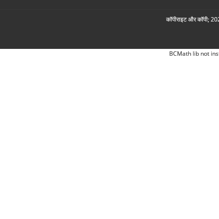
कॉपीराइट और कॉपी; 2026
BCMath lib not ins