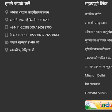
हमसे संपर्क करें
महत्वपूर्ण लिंक
अखिल भारतीय आयुर्विज्ञान संस्थान
नागरिक चार्टर
अंसारी नगर, नई दिल्ली - 110029
एम्स ऑनलाइन दान
+91-11-26588500 / 26588700
अखिल भारतीय आयुर्विज्ञ
फैक्स: +91-11-26588663 / 26588641
सूचना का अधिकार अध
एम्स में महत्वपूर्ण ई -मेल पते
प्रोएक्टिव प्रकटीकरण
आपकी प्रतिक्रिया दें
स्वास्थ्य और परिवार कल
अ॰ भा॰ आ॰ सं॰ से जुड़े
Mission Delhi
मेरा अस्पताल
Hamara AIIMS