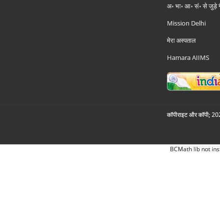
अ॰ भा॰ आ॰ सं॰ से जुड़े
Mission Delhi
मेरा अस्पताल
Hamara AIIMS
कॉपीराइट और कॉपी; 2026
BCMath lib not ins