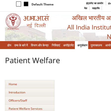
इंट्रानेट का उपयोग
@a
Default Theme
मेल
साइटमैप
अखिल भारतीय आयुर
All India Instit
N
होम
एम्‍स के बारे में
विभाग और केन्‍द्र
निविदाएं
अपॉइंटमेंट
अनुसंधान
पुस्तकालय
आयो
Patient Welfare
Home
Introduction
Officers/Staff
Patient Welfare Services