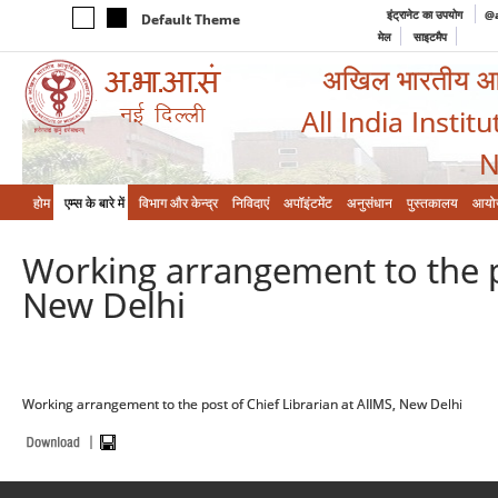
इंट्रानेट का उपयोग
@a
Default Theme
मेल
साइटमैप
अखिल भारतीय आयुर
All India Instit
N
होम
एम्‍स के बारे में
विभाग और केन्‍द्र
निविदाएं
अपॉइंटमेंट
अनुसंधान
पुस्तकालय
आयो
Working arrangement to the po
New Delhi
Working arrangement to the post of Chief Librarian at AIIMS, New Delhi