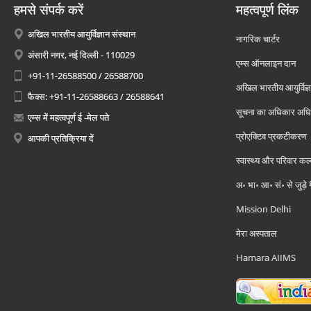
हमसे संपर्क करें
महत्वपूर्ण लिंक
अखिल भारतीय आयुर्विज्ञान संस्थान
नागरिक चार्टर
अंसारी नगर, नई दिल्ली - 110029
एम्स ऑनलाइन दान
+91-11-26588500 / 26588700
अखिल भारतीय आयुर्विज्ञ
फैक्स: +91-11-26588663 / 26588641
सूचना का अधिकार अध
एम्स में महत्वपूर्ण ई -मेल पते
प्रोएक्टिव प्रकटीकरण
आपकी प्रतिक्रिया दें
स्वास्थ्य और परिवार कल
अ॰ भा॰ आ॰ सं॰ से जुड़े
Mission Delhi
मेरा अस्पताल
Hamara AIIMS