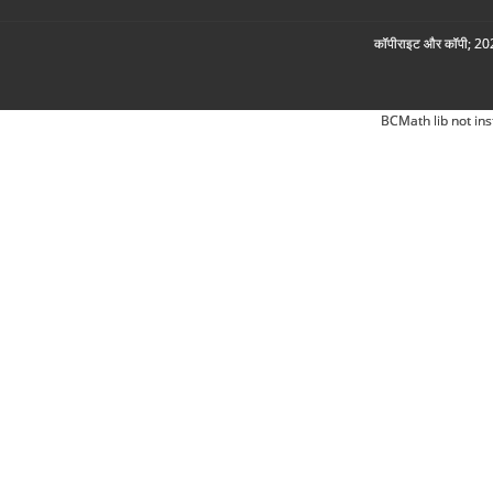
कॉपीराइट और कॉपी; 2026
BCMath lib not ins