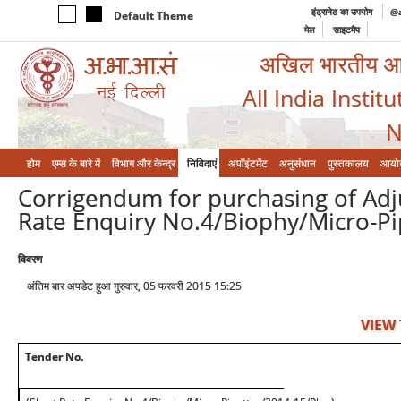
इंट्रानेट का उपयोग
@a
Default Theme
मेल
साइटमैप
अखिल भारतीय आयुर
All India Instit
N
होम
एम्‍स के बारे में
विभाग और केन्‍द्र
निविदाएं
अपॉइंटमेंट
अनुसंधान
पुस्तकालय
आयो
Corrigendum for purchasing of Adju
Rate Enquiry No.4/Biophy/Micro-Pi
विवरण
अंतिम बार अपडेट हुआ गुरुवार, 05 फरवरी 2015 15:25
VIEW
Tender No.