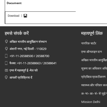
Document
हमसे संपर्क करें
महत्वपूर्ण लिंक
अखिल भारतीय आयुर्विज्ञान संस्थान
नागरिक चार्टर
अंसारी नगर, नई दिल्ली - 110029
एम्स ऑनलाइन दान
+91-11-26588500 / 26588700
अखिल भारतीय आयुर्विज्ञ
फैक्स: +91-11-26588663 / 26588641
सूचना का अधिकार अध
एम्स में महत्वपूर्ण ई -मेल पते
प्रोएक्टिव प्रकटीकरण
आपकी प्रतिक्रिया दें
स्वास्थ्य और परिवार कल
अ॰ भा॰ आ॰ सं॰ से जुड़े
Mission Delhi