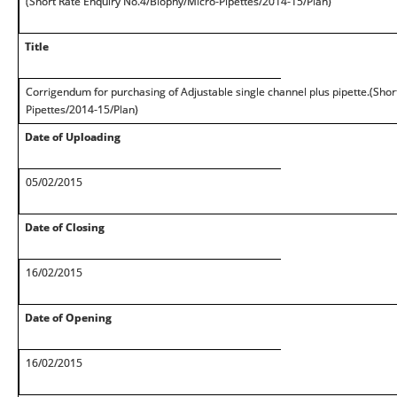
(Short Rate Enquiry No.4/Biophy/Micro-Pipettes/2014-15/Plan)
Title
Corrigendum for purchasing of Adjustable single channel plus pipette.(Sho
Pipettes/2014-15/Plan)
Date of Uploading
05/02/2015
Date of Closing
16/02/2015
Date of Opening
16/02/2015