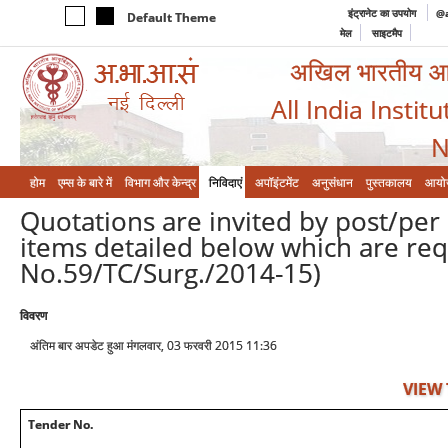
इंट्रानेट का उपयोग
@a
Default Theme
मेल
साइटमैप
अखिल भारतीय आयुर
All India Instit
N
होम
एम्‍स के बारे में
विभाग और केन्‍द्र
निविदाएं
अपॉइंटमेंट
अनुसंधान
पुस्तकालय
आयो
Quotations are invited by post/per 
items detailed below which are req
No.59/TC/Surg./2014-15)
विवरण
अंतिम बार अपडेट हुआ मंगलवार, 03 फरवरी 2015 11:36
VIEW
Tender No.