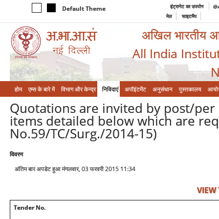
इंट्रानेट का उपयोग
@a
Default Theme
मेल
साइटमैप
अखिल भारतीय आयुर
All India Instit
N
होम
एम्‍स के बारे में
विभाग और केन्‍द्र
निविदाएं
अपॉइंटमेंट
अनुसंधान
पुस्तकालय
आयो
Quotations are invited by post/per 
items detailed below which are req
No.59/TC/Surg./2014-15)
विवरण
अंतिम बार अपडेट हुआ मंगलवार, 03 फरवरी 2015 11:34
VIEW
Tender No.