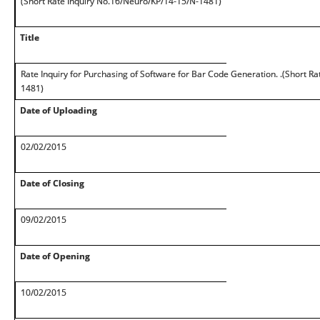
(Short Rate Inquiry No.16/Neuro/KP/14-15/N-1481)
Title
Rate Inquiry for Purchasing of Software for Bar Code Generation. .(Short R
1481)
Date of Uploading
02/02/2015
Date of Closing
09/02/2015
Date of Opening
10/02/2015