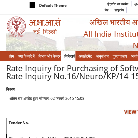
इंट्रानेट का उपयोग
@a
Default Theme
मेल
साइटमैप
अखिल भारतीय आयुर
All India Instit
N
होम
एम्‍स के बारे में
विभाग और केन्‍द्र
निविदाएं
अपॉइंटमेंट
अनुसंधान
पुस्तकालय
आयो
Rate Inquiry for Purchasing of Soft
Rate Inquiry No.16/Neuro/KP/14-1
विवरण
अंतिम बार अपडेट हुआ सोमवार, 02 फरवरी 2015 15:08
VIEW
Tender No.