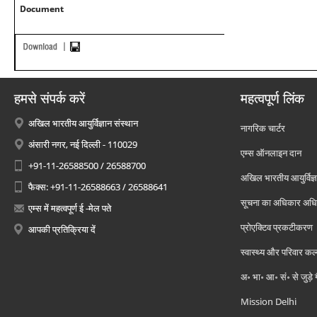
Document
हमसे संपर्क करें
महत्वपूर्ण लिंक
अखिल भारतीय आयुर्विज्ञान संस्थान
नागरिक चार्टर
अंसारी नगर, नई दिल्ली - 110029
एम्स ऑनलाइन दान
+91-11-26588500 / 26588700
अखिल भारतीय आयुर्विज्ञ
फैक्स: +91-11-26588663 / 26588641
सूचना का अधिकार अध
एम्स में महत्वपूर्ण ई -मेल पते
प्रोएक्टिव प्रकटीकरण
आपकी प्रतिक्रिया दें
स्वास्थ्य और परिवार कल
अ॰ भा॰ आ॰ सं॰ से जुड़े
Mission Delhi