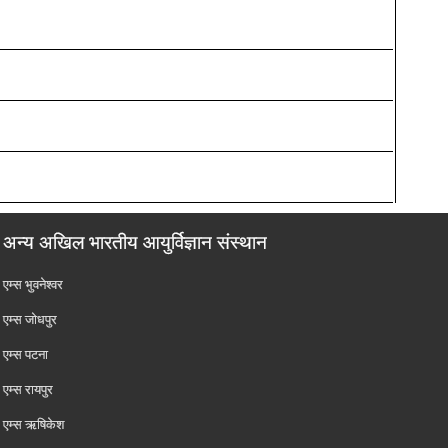
अन्य अखिल भारतीय आयुर्विज्ञान संस्थान
एम्‍स भुवनेश्वर
एम्‍स जोधपुर
एम्‍स पटना
एम्‍स रायपुर
एम्‍स ऋषिकेश