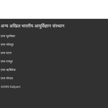
अन्य अखिल भारतीय आयुर्विज्ञान संस्थान
एम्‍स भुवनेश्वर
एम्‍स जोधपुर
एम्‍स पटना
एम्‍स रायपुर
एम्‍स ऋषिकेश
एम्‍स भोपाल
AIIMS Kalyani