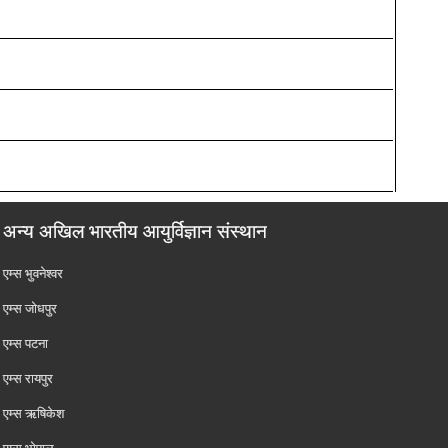
अन्य अखिल भारतीय आयुर्विज्ञान संस्थान
एम्‍स भुवनेश्वर
एम्‍स जोधपुर
एम्‍स पटना
एम्‍स रायपुर
एम्‍स ऋषिकेश