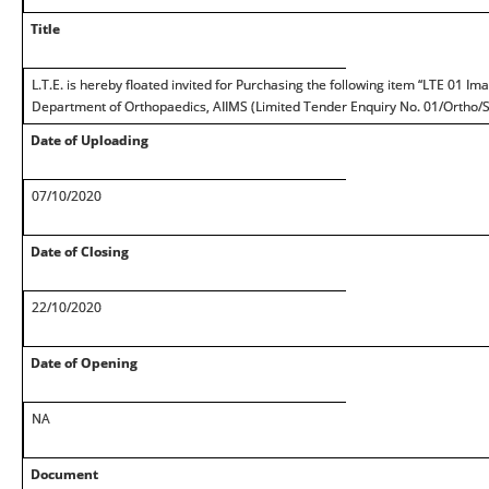
Title
L.T.E. is hereby floated invited for Purchasing the following item “LTE 01 I
Department of Orthopaedics, AIIMS (Limited Tender Enquiry No. 01/Ortho/
Date of Uploading
07/10/2020
Date of Closing
22/10/2020
Date of Opening
NA
Document