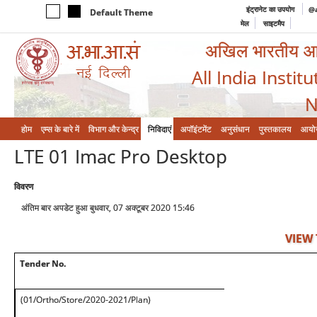
इंट्रानेट का उपयोग
@a
Default Theme
मेल
साइटमैप
अखिल भारतीय आयुर
All India Instit
N
होम
एम्‍स के बारे में
विभाग और केन्‍द्र
निविदाएं
अपॉइंटमेंट
अनुसंधान
पुस्तकालय
आयो
LTE 01 Imac Pro Desktop
विवरण
अंतिम बार अपडेट हुआ बुधवार, 07 अक्टूबर 2020 15:46
VIEW
Tender No.
(01/Ortho/Store/2020-2021/Plan)