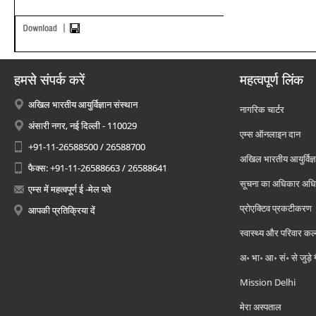
हमसे संपर्क करें
महत्वपूर्ण लिंक
अखिल भारतीय आयुर्विज्ञान संस्थान
नागरिक चार्टर
अंसारी नगर, नई दिल्ली - 110029
एम्स ऑनलाइन दान
+91-11-26588500 / 26588700
अखिल भारतीय आयुर्विज्ञ
फैक्स: +91-11-26588663 / 26588641
सूचना का अधिकार अध
एम्स में महत्वपूर्ण ई -मेल पते
प्रोएक्टिव प्रकटीकरण
आपकी प्रतिक्रिया दें
स्वास्थ्य और परिवार कल
अ॰ भा॰ आ॰ सं॰ से जुड़े
Mission Delhi
मेरा अस्पताल