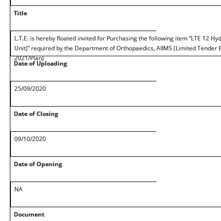
Title
L.T.E. is hereby floated invited for Purchasing the following item “LTE 12 H
Unit)” required by the Department of Orthopaedics, AIIMS (Limited Tender 
2021/Plan)
Date of Uploading
25/09/2020
Date of Closing
09/10/2020
Date of Opening
NA
Document