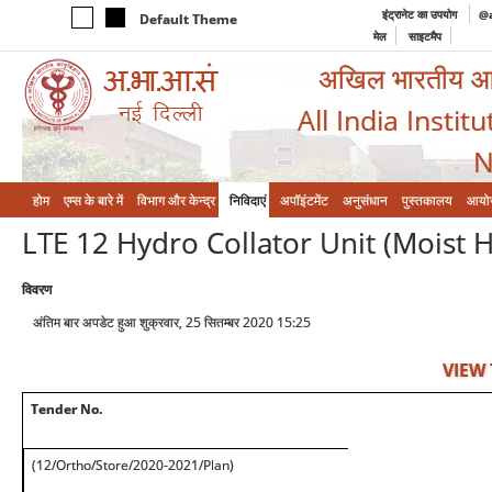
इंट्रानेट का उपयोग
@a
Default Theme
मेल
साइटमैप
अखिल भारतीय आयुर
All India Instit
N
होम
एम्‍स के बारे में
विभाग और केन्‍द्र
निविदाएं
अपॉइंटमेंट
अनुसंधान
पुस्तकालय
आयो
LTE 12 Hydro Collator Unit (Moist 
विवरण
अंतिम बार अपडेट हुआ शुक्रवार, 25 सितम्बर 2020 15:25
VIEW
Tender No.
(12/Ortho/Store/2020-2021/Plan)