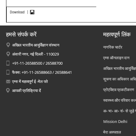
हमसे संपर्क करें
महत्वपूर्ण लिंक
अखिल भारतीय आयुर्विज्ञान संस्थान
नागरिक चार्टर
अंसारी नगर, नई दिल्ली - 110029
एम्स ऑनलाइन दान
+91-11-26588500 / 26588700
अखिल भारतीय आयुर्विज्ञ
फैक्स: +91-11-26588663 / 26588641
सूचना का अधिकार अध
एम्स में महत्वपूर्ण ई -मेल पते
प्रोएक्टिव प्रकटीकरण
आपकी प्रतिक्रिया दें
स्वास्थ्य और परिवार कल
अ॰ भा॰ आ॰ सं॰ से जुड़े
Mission Delhi
मेरा अस्पताल