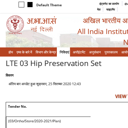
इंट्रानेट का उपयोग
@a
Default Theme
मेल
साइटमैप
अखिल भारतीय आयुर
All India Instit
N
होम
एम्‍स के बारे में
विभाग और केन्‍द्र
निविदाएं
अपॉइंटमेंट
अनुसंधान
पुस्तकालय
आयो
LTE 03 Hip Preservation Set
विवरण
अंतिम बार अपडेट हुआ शुक्रवार, 25 सितम्बर 2020 12:43
VIEW
Tender No.
(03/Ortho/Store/2020-2021/Plan)