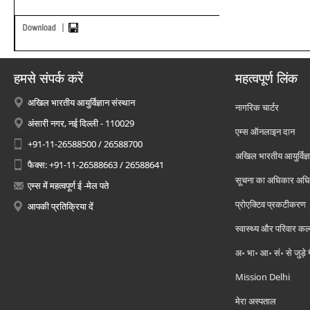
हमसे संपर्क करें
महत्वपूर्ण लिंक
अखिल भारतीय आयुर्विज्ञान संस्थान
नागरिक चार्टर
अंसारी नगर, नई दिल्ली - 110029
एम्स ऑनलाइन दान
+91-11-26588500 / 26588700
अखिल भारतीय आयुर्विज्ञ
फैक्स: +91-11-26588663 / 26588641
सूचना का अधिकार अध
एम्स में महत्वपूर्ण ई -मेल पते
प्रोएक्टिव प्रकटीकरण
आपकी प्रतिक्रिया दें
स्वास्थ्य और परिवार कल
अ॰ भा॰ आ॰ सं॰ से जुड़े
Mission Delhi
मेरा अस्पताल