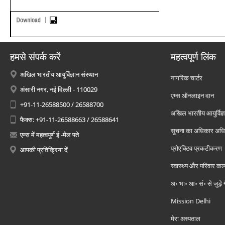
हमसे संपर्क करें
महत्वपूर्ण लिंक
अखिल भारतीय आयुर्विज्ञान संस्थान
नागरिक चार्टर
अंसारी नगर, नई दिल्ली - 110029
एम्स ऑनलाइन दान
+91-11-26588500 / 26588700
अखिल भारतीय आयुर्विज्ञ
फैक्स: +91-11-26588663 / 26588641
सूचना का अधिकार अध
एम्स में महत्वपूर्ण ई -मेल पते
प्रोएक्टिव प्रकटीकरण
आपकी प्रतिक्रिया दें
स्वास्थ्य और परिवार कल
अ॰ भा॰ आ॰ सं॰ से जुड़े
Mission Delhi
मेरा अस्पताल