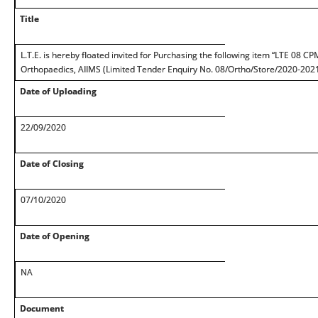
Title
L.T.E. is hereby floated invited for Purchasing the following item “LTE 08 
Orthopaedics, AIIMS (Limited Tender Enquiry No. 08/Ortho/Store/2020-202
Date of Uploading
22/09/2020
Date of Closing
07/10/2020
Date of Opening
NA
Document