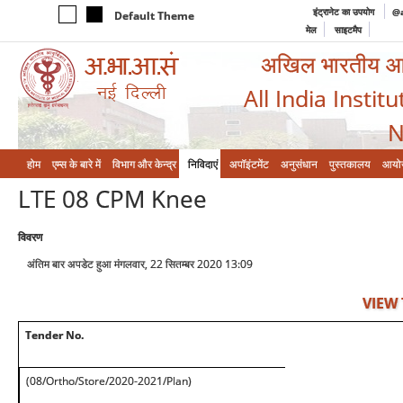
इंट्रानेट का उपयोग
@a
Default Theme
मेल
साइटमैप
अखिल भारतीय आयुर
All India Instit
N
होम
एम्‍स के बारे में
विभाग और केन्‍द्र
निविदाएं
अपॉइंटमेंट
अनुसंधान
पुस्तकालय
आयो
LTE 08 CPM Knee
विवरण
अंतिम बार अपडेट हुआ मंगलवार, 22 सितम्बर 2020 13:09
VIEW
Tender No.
(08/Ortho/Store/2020-2021/Plan)