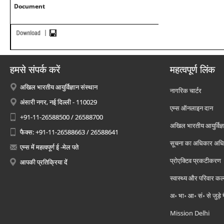
Document
हमसे संपर्क करें
महत्वपूर्ण लिंक
अखिल भारतीय आयुर्विज्ञान संस्थान
नागरिक चार्टर
अंसारी नगर, नई दिल्ली - 110029
एम्स ऑनलाइन दान
+91-11-26588500 / 26588700
अखिल भारतीय आयुर्विज्ञ
फैक्स: +91-11-26588663 / 26588641
सूचना का अधिकार अध
एम्स में महत्वपूर्ण ई -मेल पते
प्रोएक्टिव प्रकटीकरण
आपकी प्रतिक्रिया दें
स्वास्थ्य और परिवार कल
अ॰ भा॰ आ॰ सं॰ से जुड़े
Mission Delhi