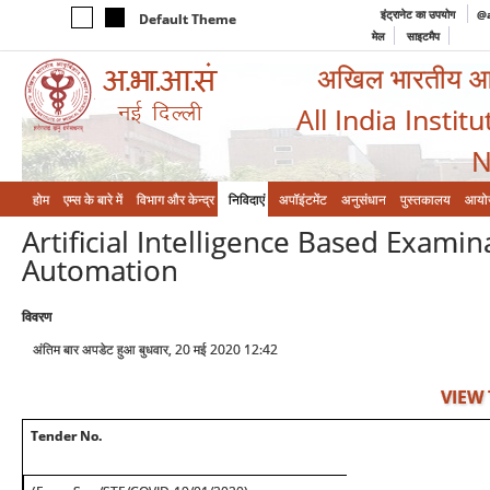
इंट्रानेट का उपयोग
@a
Default Theme
मेल
साइटमैप
अखिल भारतीय आयुर
All India Instit
N
होम
एम्‍स के बारे में
विभाग और केन्‍द्र
निविदाएं
अपॉइंटमेंट
अनुसंधान
पुस्तकालय
आयो
Artificial Intelligence Based Exami
Automation
विवरण
अंतिम बार अपडेट हुआ बुधवार, 20 मई 2020 12:42
VIEW
Tender No.