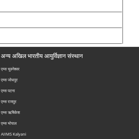
अन्य अखिल भारतीय आयुर्विज्ञान संस्थान
एम्‍स भुवनेश्वर
एम्‍स जोधपुर
एम्‍स पटना
एम्‍स रायपुर
एम्‍स ऋषिकेश
एम्‍स भोपाल
AIIMS Kalyani